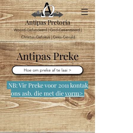
Antipas Pretoria
Woord-Gefundeerd | God-Gesentreerd |
Christus-Gefokus | Gees-Gevuld
Antipas Preke
Hoe om preke af te laai >
NB: Vir Preke voor 2011 kontak
ons asb. die met die
vorm>